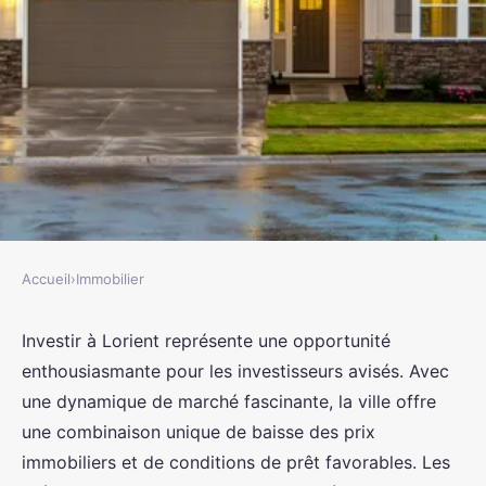
Accueil
›
Immobilier
IMMOBILIER
Investir à Lorient : découvrez un
Investir à Lorient représente une opportunité
enthousiasmante pour les investisseurs avisés. Avec
marché immobilier dynamique
une dynamique de marché fascinante, la ville offre
une combinaison unique de baisse des prix
rodolphe
•
6 janvier 2025
•
7 min de lecture
immobiliers et de conditions de prêt favorables. Les