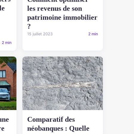
le
les revenus de son
patrimoine immobilier
?
15 juillet 2023
2 min
2 min
une
Comparatif des
re
néobanques : Quelle