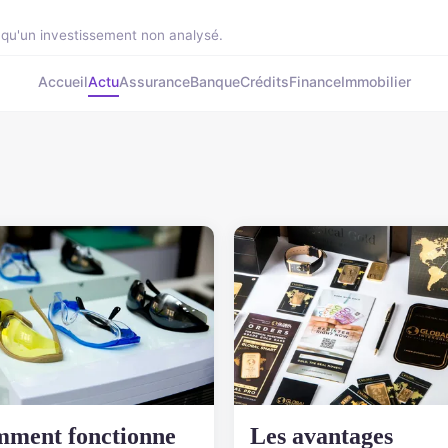
 qu'un investissement non analysé.
Accueil
Actu
Assurance
Banque
Crédits
Finance
Immobilier
ment fonctionne
Les avantages