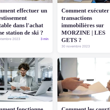
ment effectuer un
Comment exécuter
estissement
transactions
table dans l'achat
immobilières sur
ne station de ski ?
MORZINE | LES
GETS ?
ptembre 2023
3 min
30 novembre 2023
ment fonctionne
Comment les court