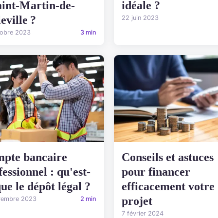
aint-Martin-de-
idéale ?
eville ?
22 juin 2023
tobre 2023
3 min
pte bancaire
Conseils et astuces
fessionnel : qu'est-
pour financer
que le dépôt légal ?
efficacement votre
projet
vembre 2023
2 min
7 février 2024