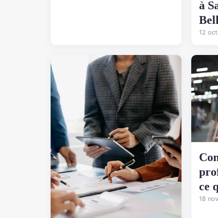
à S
Bell
12 oc
Com
pro
ce 
18 no