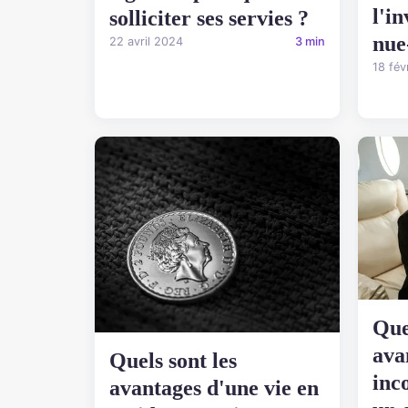
l'i
solliciter ses servies ?
nue
22 avril 2024
3 min
18 fév
Que
ava
Quels sont les
inc
avantages d'une vie en