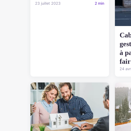
23 juillet 2023
2 min
Cab
ges
à p
fai
24 avr