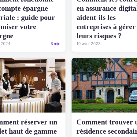
compte épargne
en assurance digita
ariale : guide pour
aident-ils les
imiser votre
entreprises à gérer
rgne
leurs risques ?
l 2024
3 min
10 avril 2023
ment réserver un
Comment trouver 
let haut de gamme
résidence secondai