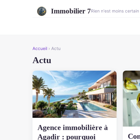
Immobilier 7
Rien n'est moins certain
Accueil
› Actu
Actu
Agence immobilière à
Com
Agadir : pourquoi