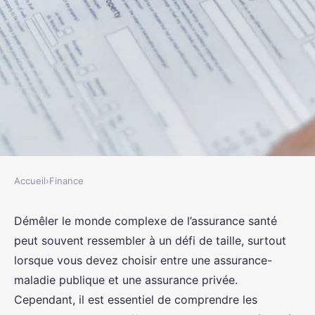
Accueil
›
Finance
FINANCE
Quels sont les avantages d'une
Démêler le monde complexe de l’assurance santé
peut souvent ressembler à un défi de taille, surtout
assurance santé privée ?
lorsque vous devez choisir entre une assurance-
maladie publique et une assurance privée.
rodolphe
•
18 février 2024
•
6 min de lecture
Cependant, il est essentiel de comprendre les