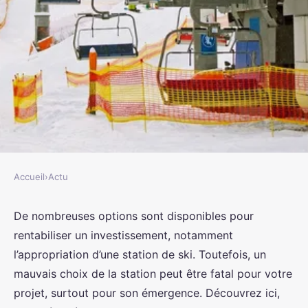
Accueil
›
Actu
ACTU
Comment effectuer un
De nombreuses options sont disponibles pour
rentabiliser un investissement, notamment
investissement rentable dans
l’appropriation d’une station de ski. Toutefois, un
l'achat d'une station de ski ?
mauvais choix de la station peut être fatal pour votre
projet, surtout pour son émergence. Découvrez ici,
rodolphe
•
25 septembre 2023
•
3 min de lecture