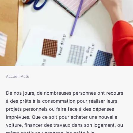
Accueil
›
Actu
ACTU
Quelles sont les démarches à
De nos jours, de nombreuses personnes ont recours
à des prêts à la consommation pour réaliser leurs
suivre pour obtenir un prêt à la
projets personnels ou faire face à des dépenses
consommation ?
imprévues. Que ce soit pour acheter une nouvelle
voiture, financer des travaux dans son logement, ou
rodolphe
•
6 août 2023
•
3 min de lecture