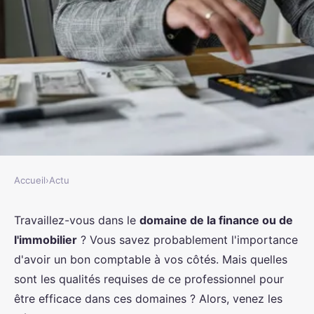
Accueil
›
Actu
ACTU
Les qualités essentielles d'un bon
Travaillez-vous dans le
domaine de la finance ou de
l'immobilier
? Vous savez probablement l'importance
comptable dans le domaine de la
d'avoir un bon comptable à vos côtés. Mais quelles
finance et de l'immobilier
sont les qualités requises de ce professionnel pour
être efficace dans ces domaines ? Alors, venez les
rodolphe
•
18 avril 2023
•
2 min de lecture