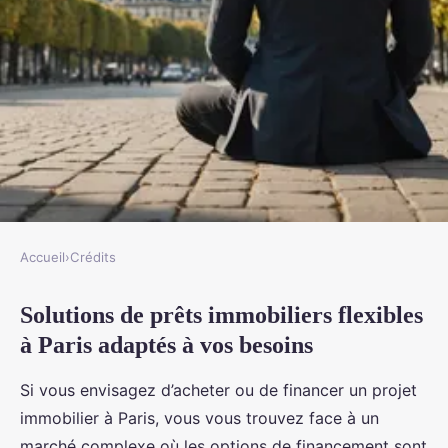
Accueil
›
Crédits
CRÉDITS
Solutions de prêts immobiliers flexibles
Solutions de prêts immobiliers
à Paris adaptés à vos besoins
flexibles à paris adaptés à vos
besoins
Si vous envisagez d’acheter ou de financer un projet
immobilier à Paris, vous vous trouvez face à un
rodolphe
•
3 mars 2025
•
6 min de lecture
marché complexe où les options de financement sont