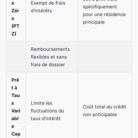
x
Exempt de frais
spécifiquement
Zér
d’intérêts
pour une résidence
o
principale
(PT
Z)
Remboursements
flexibles et sans
frais de dossier
Prê
t à
Tau
x
Limite les
Coût total du crédit
Vari
fluctuations du
non anticipable
abl
taux d’intérêt
e
Cap