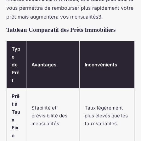
vous permettra de rembourser plus rapidement votre
prêt mais augmentera vos mensualités3.
Tableau Comparatif des Prêts Immobiliers
Typ
e
de
Avantages
Inconvénients
Prê
t
Prê
t à
Stabilité et
Taux légèrement
Tau
prévisibilité des
plus élevés que les
x
mensualités
taux variables
Fix
e