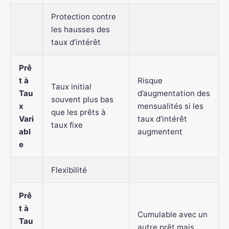
Protection contre
les hausses des
taux d’intérêt
Prê
t à
Risque
Taux initial
Tau
d’augmentation des
souvent plus bas
x
mensualités si les
que les prêts à
Vari
taux d’intérêt
taux fixe
abl
augmentent
e
Flexibilité
Prê
t à
Cumulable avec un
Tau
autre prêt mais