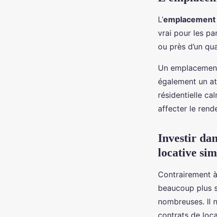
L’
emplacement
vrai pour les pa
ou près d’un qua
Un emplacement
également un at
résidentielle c
affecter le ren
Investir da
locative sim
Contrairement à
beaucoup plus si
nombreuses. Il n
contrats de loca