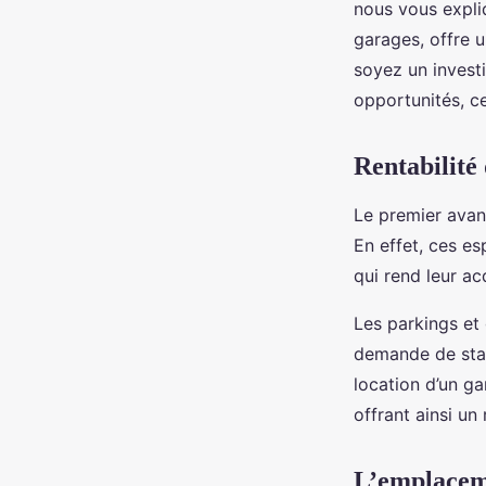
nous vous expliq
garages, offre 
rodolphe
•
18 février 2024
•
5 min de lecture
soyez un invest
opportunités, ce
Rentabilité
Le premier avan
En effet, ces e
qui rend leur ac
Les parkings et
demande de stat
location d’un ga
offrant ainsi un
L’emplaceme