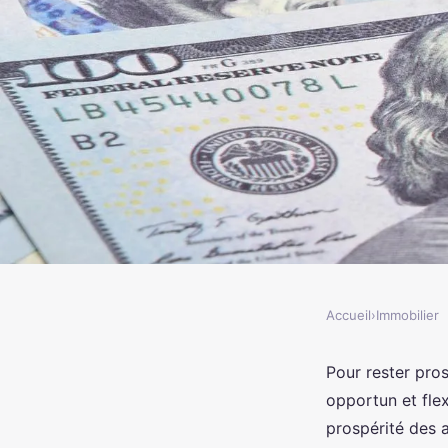
Accueil
›
Immobilier
IMMOBILIER
Les avantages de l'in
Pour rester pros
opportun et fle
les parkings et garag
prospérité des a