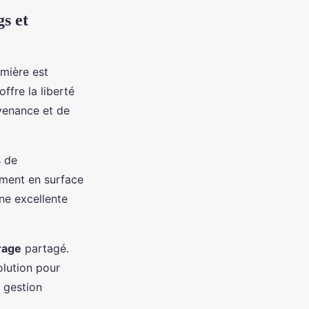
gs et
emière est
ffre la liberté
nvenance et de
s de
ement en surface
ne excellente
rage
partagé.
olution pour
a gestion