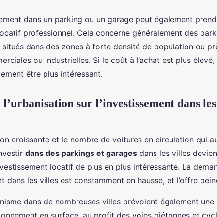
issement dans un parking ou un garage peut également prend
locatif professionnel. Cela concerne généralement des par
e, situés dans des zones à forte densité de population ou p
erciales ou industrielles. Si le coût à l’achat est plus élevé
lement être plus intéressant.
l’urbanisation sur l’investissement dans les
ion croissante et le nombre de voitures en circulation qui 
nvestir
dans des parkings et garages
dans les villes devie
nvestissement locatif de plus en plus intéressante. La dema
 dans les villes est constamment en hausse, et l’offre peine
anisme dans de nombreuses villes prévoient également une
ionnement en surface, au profit des voies piétonnes et cycl