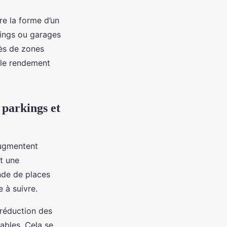
re la forme d’un
kings ou garages
rès de zones
, le rendement
 parkings et
augmentent
nt une
nde de places
 à suivre.
 réduction des
ables. Cela se