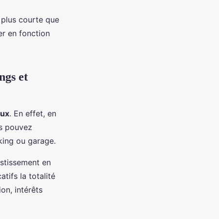
 plus courte que
er en fonction
ngs et
aux
. En effet, en
us pouvez
rking ou garage.
estissement en
ifs la totalité
on, intérêts