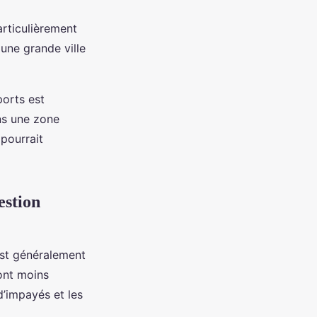
articulièrement
une grande ville
orts est
ns une zone
pourrait
estion
est généralement
sont moins
d’impayés et les