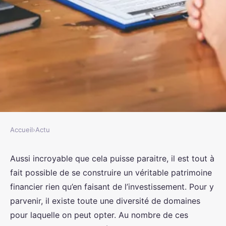
Accueil
›
Actu
ACTU
Pourquoi investir dans le
Aussi incroyable que cela puisse paraitre, il est tout à
fait possible de se construire un véritable patrimoine
domaine immobilier ?
financier rien qu’en faisant de l’investissement. Pour y
parvenir, il existe toute une diversité de domaines
rodolphe
•
29 novembre 2023
•
2 min de lecture
pour laquelle on peut opter. Au nombre de ces