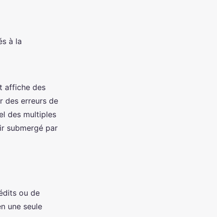
és à la
t affiche des
r des erreurs de
l des multiples
tir submergé par
édits ou de
en une seule