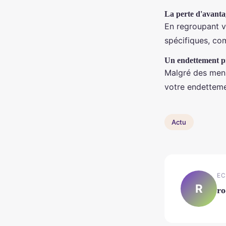
La perte d'avanta
En regroupant v
spécifiques, co
Un endettement p
Malgré des mens
votre endetteme
Actu
EC
R
ro