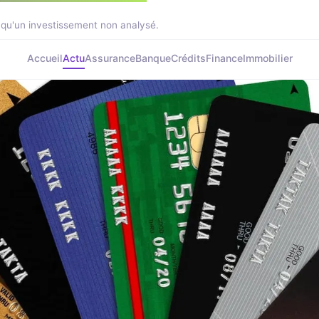
 qu'un investissement non analysé.
Accueil
Actu
Assurance
Banque
Crédits
Finance
Immobilier