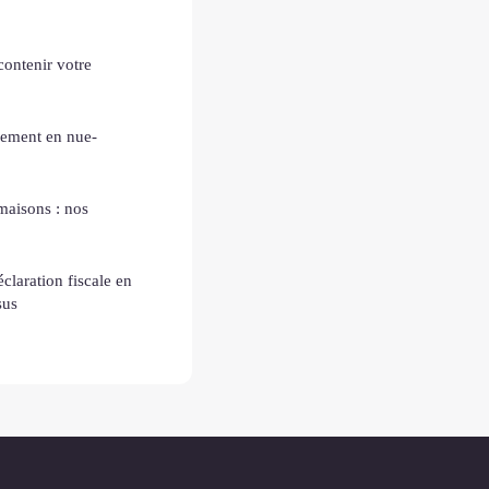
contenir votre
sement en nue-
maisons : nos
claration fiscale en
sus