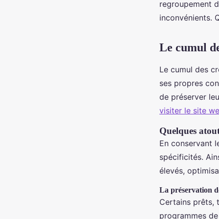
regroupement de
inconvénients. Q
rodolphe
•
24 juillet 2023
•
2 min de lecture
Le cumul de
Le cumul des cré
ses propres con
de préserver leu
visiter le site w
Quelques atout
En conservant l
spécificités. Ai
élevés, optimisa
La préservation 
Certains prêts, 
programmes de r