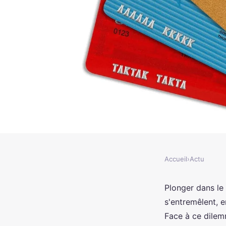
Accueil
›
Actu
ACTU
Cumuler et regrouper 
Plonger dans le 
s'entremêlent, e
choisir ?
Face à ce dilem